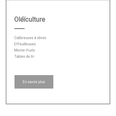
Oléïculture
Calibreuses à olives

Effeuilleuses

Monte-fruits

Tables de tri

En savoir plus